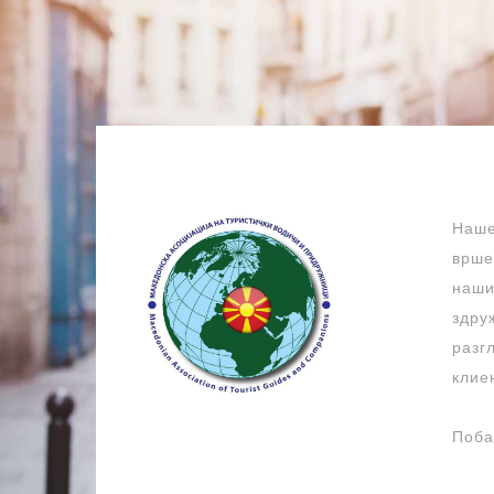
Наше
врше
наши
здру
разг
клие
Поба