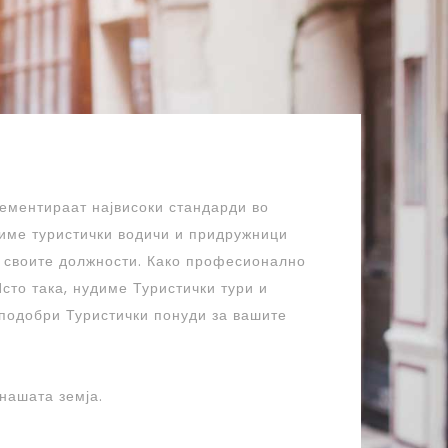
ементираат највисоки стандарди во
име туристички водичи и придружници
а своите должности. Како професионално
сто така, нудиме Туристички тури и
 подобри Туристички понуди за вашите
 нашата земја.