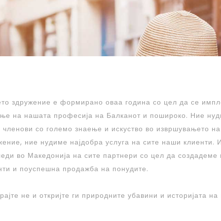
то здружение е формирано оваа година со цел да се импл
ње на нашата професија на Балканот и пошироко. Ние нуд
 членови со големо знаење и искуство во извршувањето н
жение, ние нудиме најдобра услуга на сите наши клиенти. И
леди во Македонија на сите партнери со цел да создадеме
нти и поуспешна продажба на понудите.
рајте не и откријте ги природните убавини и историјата на