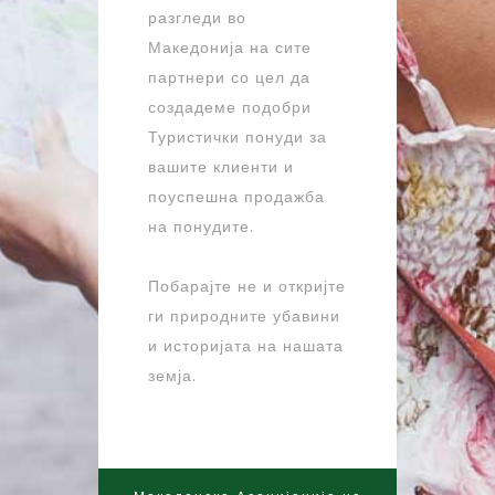
разгледи во
Македонија на сите
партнери со цел да
создадеме подобри
Туристички понуди за
вашите клиенти и
поуспешна продажба
на понудите.
Побарајте не и откријте
ги природните убавини
и историјата на нашата
земја.