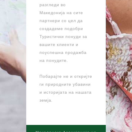
разгледи во
Македонија на сите
партнери со цел да
создадеме подобри
Туристички понуди за
вашите клиенти и
поуспешна продажба
на понудите.
Побарајте не и откријте
ги природните убавини
и историјата на нашата
земја.