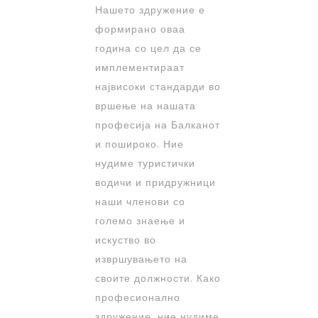
Нашето здружение е
формирано оваа
година со цел да се
имплементираат
највисоки стандарди во
вршење на нашата
професија на Балканот
и пошироко. Ние
нудиме туристички
водичи и придружници
наши членови со
големо знаење и
искуство во
извршувањето на
своите должности. Како
професионално
здружение, ние нудиме